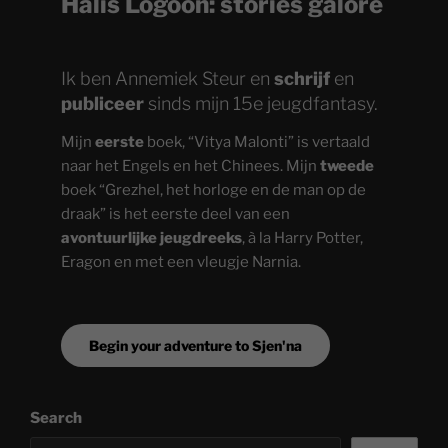
Halis Logoon: stories galore
Ik ben Annemiek Steur en
schrijf
en
publiceer
sinds mijn 15e jeugdfantasy.
Mijn
eerste
boek, “Vitya Malonti” is vertaald
naar het Engels en het Chinees. Mijn
tweede
boek “Grezhel, het horloge en de man op de
draak” is het eerste deel van een
avontuurlijke jeugdreeks
, à la Harry Potter,
Eragon en met een vleugje Narnia.
Begin your adventure to Sjen'na
Search