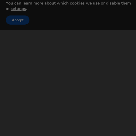
You can learn more about which cookies we use or disable them
in
settings
.
Accept
EN
Jonas Dubelaar 2 – Maereis, de
bregla en trainingen
€
22,50
including VAT
Shop now