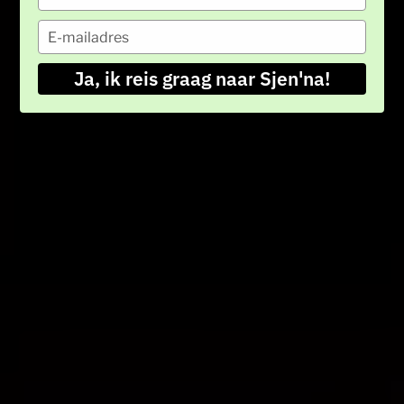
je
naam
Typ
in
je
e-
Ja, ik reis graag naar Sjen'na!
mailadres
in