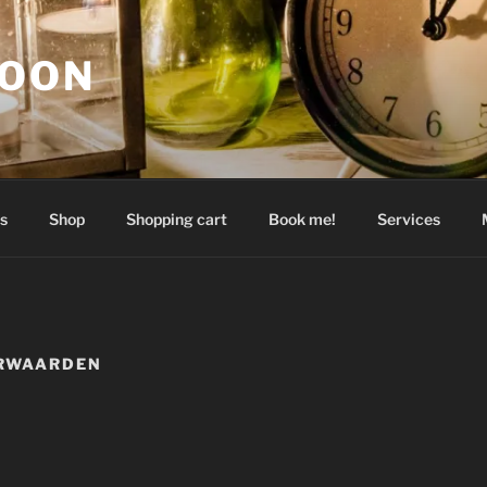
GOON
s
Shop
Shopping cart
Book me!
Services
RWAARDEN