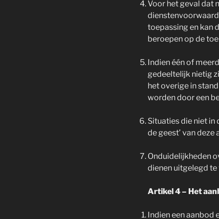
Voor het geval dat
dienstenvoorwaarden
toepassing en kan 
beroepen op de toep
Indien één of meer
gedeeltelijk nietig
het overige in stan
worden door een bep
Situaties die niet 
de geest’ van deze
Onduidelijkheden o
dienen uitgelegd t
Artikel 4 – Het aa
Indien een aanbod 