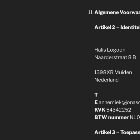
Algemene Voorwaa
Artikel 2 – Identit
Halis Logoon
Naarderstraat 8 B
1398XR Muiden
Nederland
T
E
annemiek@jonasd
KVK
54342252
BTW nummer
NL0
Artikel 3 – Toepass