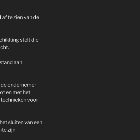
af te zien van de
hikking stelt die
cht.
fstand aan
r de ondernemer
ot en met het
 technieken voor
et sluiten van een
te zijn