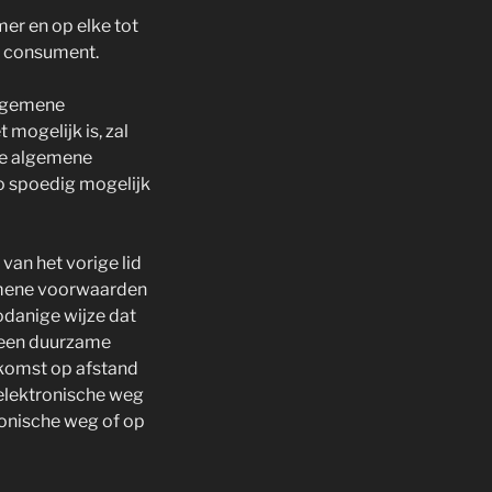
er en op elke tot
n consument.
algemene
mogelijk is, zal
de algemene
o spoedig mogelijk
van het vorige lid
emene voorwaarden
odanige wijze dat
 een duurzame
enkomst op afstand
elektronische weg
onische weg of op