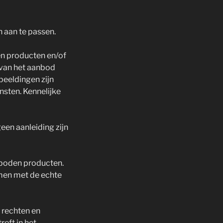
n aan te passen.
n producten en/of
 van het aanbod
eeldingen zijn
sten. Kennelijke
een aanleiding zijn
eboden producten.
men met de echte
 rechten en
reft in het