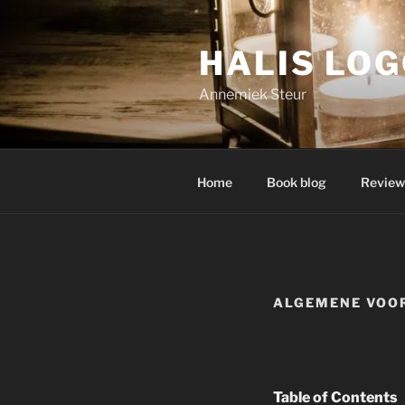
Skip
to
HALIS LO
content
Annemiek Steur
Home
Book blog
Review
ALGEMENE VOO
Table of Contents