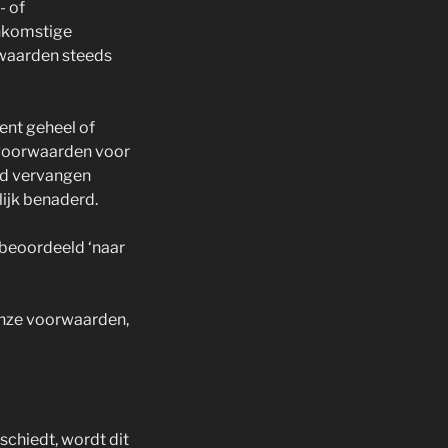
- of
enkomstige
rwaarden steeds
nt geheel of
e voorwaarden voor
jld vervangen
ijk benaderd.
 beoordeeld ‘naar
onze voorwaarden,
chiedt, wordt dit