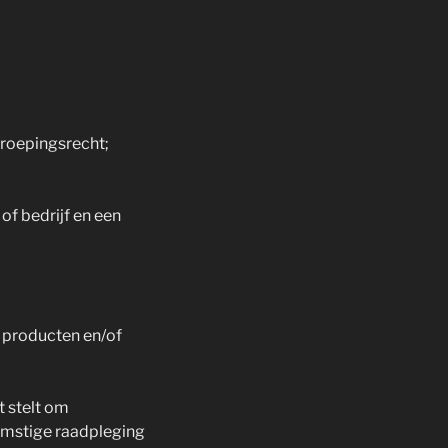
rroepingsrecht;
of bedrijf en een
 producten en/of
t stelt om
komstige raadpleging