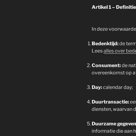
Artikel 1 – Definiti
In deze voorwaarde
Bedenktijd:
de term
Lees
alles over bed
Consument:
de nat
overeenkomst op a
Day:
calendar day;
Duurtransactie:
ee
diensten, waarvan de
Duurzame gegeven
informatie die aan 