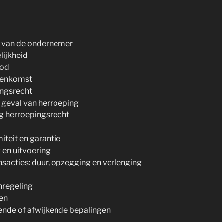
eit van de ondernemer
lijkheid
bod
reenkomst
ingsrecht
n geval van herroeping
ing herroepingsrecht
iteit en garantie
g en uitvoering
ansacties: duur, opzegging en verlenging
g
enregeling
len
lende of afwijkende bepalingen