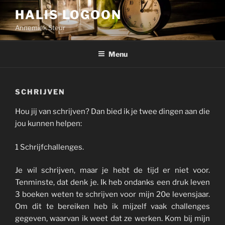
Skip
HALIS LOGOON
to
Annemiek Steur
content
Menu
SCHRIJVEN
Hou jij van schrijven? Dan bied ik je twee dingen aan die
jou kunnen helpen:
1 Schrijfchallenges.
Je wil schrijven, maar je hebt de tijd er niet voor.
Tenminste, dat denk je. Ik heb ondanks een druk leven
3 boeken weten te schrijven voor mijn 20e levensjaar.
Om dit te bereiken heb ik mijzelf vaak challenges
gegeven, waarvan ik weet dat ze werken. Kom bij mijn