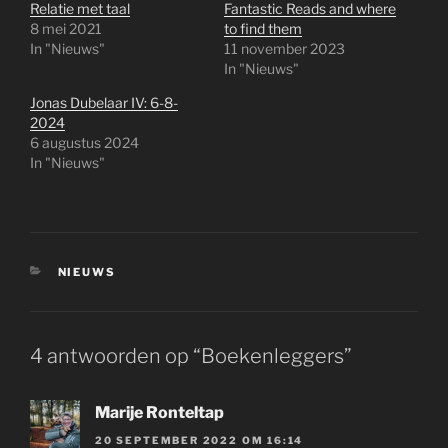
Relatie met taal
Fantastic Reads and where
8 mei 2021
to find them
In "Nieuws"
11 november 2023
In "Nieuws"
Jonas Dubelaar IV: 6-8-
2024
6 augustus 2024
In "Nieuws"
CATEGORIEËN
NIEUWS
4 antwoorden op “Boekenleggers”
Marije Ronteltap
20 SEPTEMBER 2022 OM 16:14