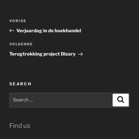
Bericht
Vorig
VORIGE
navigatie
bericht
Verjaardag in de boekhandel
Volgend
VOLGENDE
bericht
Terugtrekking project Dizary
SEARCH
Search
Search
for:
Find us