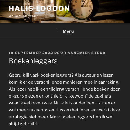
Skip
HALIS LOGOON
to
Annemiek Steur
content
Menu
POSTED
19 SEPTEMBER 2022
DOOR
ANNEMIEK STEUR
ON
Boekenleggers
Gebruik jij vaak boekenleggers? Als auteur en lezer
kom ik er op verschillende manieren mee in aanraking.
Als lezer heb ik een tijdlang verschillende boeken door
elkaar gelezen en onthield ik “gewoon” de pagina’s
waar ik gebleven was. Nu ik iets ouder ben… zitten er
wat meer tussenpozen tussen het lezen en werkt deze
strategie niet meer. Maar boekenleggers heb ik wel
altijd gebruikt.