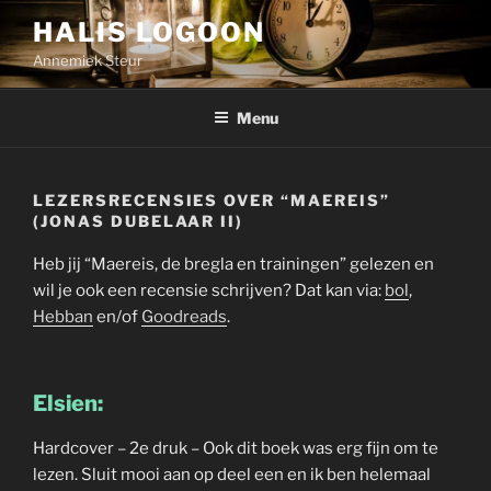
Ga
HALIS LOGOON
naar
Annemiek Steur
de
inhoud
Menu
LEZERSRECENSIES OVER “MAEREIS”
(JONAS DUBELAAR II)
Heb jij “Maereis, de bregla en trainingen” gelezen en
wil je ook een recensie schrijven? Dat kan via:
bol
,
Hebban
en/of
Goodreads
.
Elsien:
Hardcover – 2e druk – Ook dit boek was erg fijn om te
lezen. Sluit mooi aan op deel een en ik ben helemaal