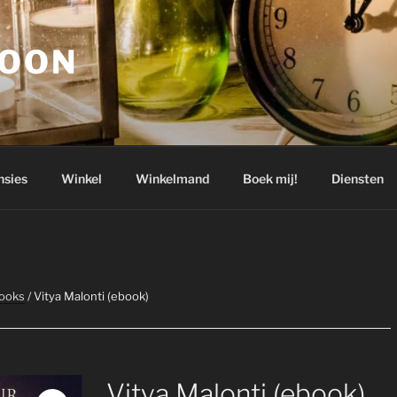
GOON
nsies
Winkel
Winkelmand
Boek mij!
Diensten
ooks
/ Vitya Malonti (ebook)
Vitya Malonti (ebook)