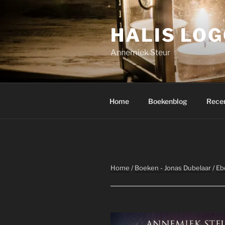
Ga
naar
HALIS LO
de
inhoud
Annemiek Steur
Home
Boekenblog
Rece
Home
/
Boeken - Jonas Dubelaar
/
Eb