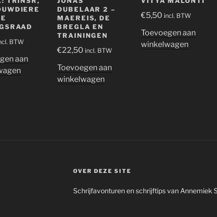
: TRINSR,
JONAS
VITYA MALONTI
DUWDIERE
DUBELAAR 2 –
€
5,50
incl. BTW
DE
MAEREIS, DE
NGSRAAD
BREGLA EN
Toevoegen aan
TRAININGEN
ncl. BTW
winkelwagen
€
22,50
incl. BTW
gen aan
Toevoegen aan
wagen
winkelwagen
OVER DEZE SITE
Schrijfavonturen en schrijftips van Annemiek 