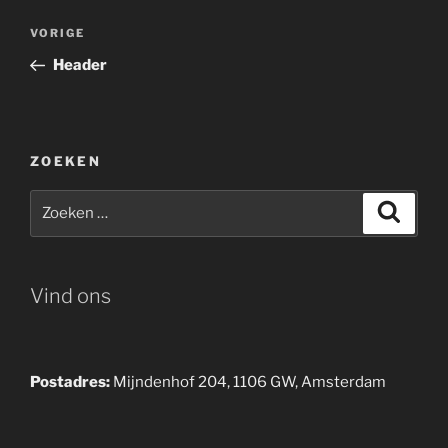
Bericht
Vorig
VORIGE
navigatie
bericht
Header
ZOEKEN
Zoeken
Zoeke
naar:
Vind ons
Postadres:
Mijndenhof 204, 1106 GW, Amsterdam