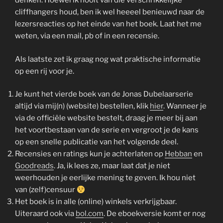
denken. Hoewel ik nooit van die verschrikkelijke
cliffhangers houd, ben ik wel heeeel benieuwd naar de
lezersreacties op het einde van het boek. Laat het me
weten, via een mail, pb of in een recensie.
Als laatste zet ik graag nog wat praktische informatie
op een rij voor je.
Je kunt het vierde boek van de Jonas Dubelaarserie
altijd via mij(n) (website) bestellen, klik
hier
. Wanneer je
via de officiële website bestelt, draag je meer bij aan
het voortbestaan van de serie en vergroot je de kans
op een snelle publicatie van het volgende deel.
Recensies en ratings kun je achterlaten op
Hebban
en
Goodreads
. Ja, ik lees ze, maar laat dat je niet
weerhouden je eerlijke mening te geven. Ik hou niet
van (zelf)censuur
Het boek is in alle (online) winkels verkrijgbaar.
Uiteraard ook via
bol.com
. De eboekversie komt er nog