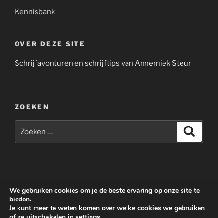
Kennisbank
OVER DEZE SITE
Schrijfavonturen en schrijftips van Annemiek Steur
ZOEKEN
Zoeken
Zoeke
naar:
Yelp
Facebook
Twitter
Instagram
E-
We gebruiken cookies om je de beste ervaring op onze site te
mail
bieden.
Je kunt meer te weten komen over welke cookies we gebruiken
of ze uitschakelen in
settings
.
Privacyverklaring Annemiek Steur
Ondersteund door