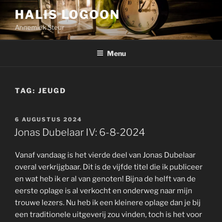
Ga
HALIS LOGOON
naar
Annemiek Steur
de
inhoud
Menu
TAG:
JEUGD
GEPLAATST
6 AUGUSTUS 2024
OP
Jonas Dubelaar IV: 6-8-2024
Vanaf vandaag is het vierde deel van Jonas Dubelaar
overal verkrijgbaar. Dit is de vijfde titel die ik publiceer
en wat heb ik er al van genoten! Bijna de helft van de
eerste oplage is al verkocht en onderweg naar mijn
trouwe lezers. Nu heb ik een kleinere oplage dan je bij
een traditionele uitgeverij zou vinden, toch is het voor