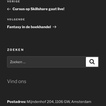
Vorig
VORIGE
navigatie
bericht
Cursus op Skillshare gaat live!
Volgend
VOLGENDE
bericht
Fantasy in de boekhandel
ZOEKEN
Zoeken
Zoeke
naar:
Vind ons
Postadres:
Mijndenhof 204, 1106 GW, Amsterdam