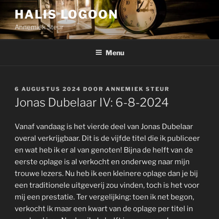
Ga
HALIS LOGOON
naar
Annemiek Steur
de
inhoud
Menu
GEPLAATST
6 AUGUSTUS 2024
DOOR
ANNEMIEK STEUR
OP
Jonas Dubelaar IV: 6-8-2024
Vanaf vandaag is het vierde deel van Jonas Dubelaar
overal verkrijgbaar. Dit is de vijfde titel die ik publiceer
en wat heb ik er al van genoten! Bijna de helft van de
eerste oplage is al verkocht en onderweg naar mijn
trouwe lezers. Nu heb ik een kleinere oplage dan je bij
een traditionele uitgeverij zou vinden, toch is het voor
mij een prestatie. Ter vergelijking: toen ik net begon,
verkocht ik maar een kwart van de oplage per titel in