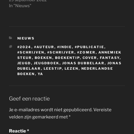
In "Nieuws"
CATEGORIEËN
NIEUWS
TAGS
#2024
,
#AUTEUR
,
#INDIE
,
#PUBLICATIE
,
#SCHRIJVEN
,
#SCHRIJVER
,
#ZOMER
,
ANNEMIEK
STEUR
,
BOEKEN
,
BOEKENTIP
,
COVER
,
FANTASY
,
JEUGD
,
JEUGDBOEK
,
JONAS DUBBELAAR
,
JONAS
DUBELAAR
,
LEESTIP
,
LEZEN
,
NEDERLANDSE
BOEKEN
,
YA
Geef een reactie
Je e-mailadres wordt niet gepubliceerd.
Vereiste
velden zijn gemarkeerd met
*
Reactie
*