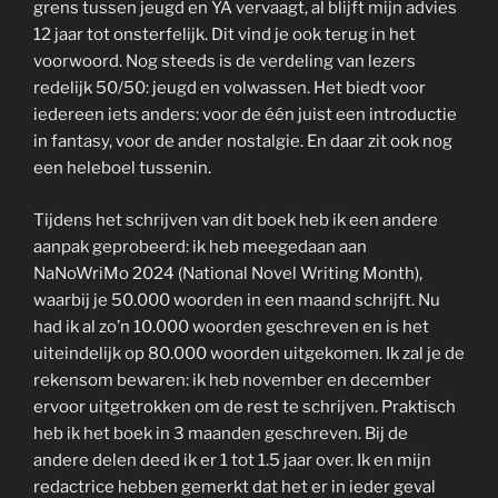
grens tussen jeugd en YA vervaagt, al blijft mijn advies
12 jaar tot onsterfelijk. Dit vind je ook terug in het
voorwoord. Nog steeds is de verdeling van lezers
redelijk 50/50: jeugd en volwassen. Het biedt voor
iedereen iets anders: voor de één juist een introductie
in fantasy, voor de ander nostalgie. En daar zit ook nog
een heleboel tussenin.
Tijdens het schrijven van dit boek heb ik een andere
aanpak geprobeerd: ik heb meegedaan aan
NaNoWriMo 2024 (National Novel Writing Month),
waarbij je 50.000 woorden in een maand schrijft. Nu
had ik al zo’n 10.000 woorden geschreven en is het
uiteindelijk op 80.000 woorden uitgekomen. Ik zal je de
rekensom bewaren: ik heb november en december
ervoor uitgetrokken om de rest te schrijven. Praktisch
heb ik het boek in 3 maanden geschreven. Bij de
andere delen deed ik er 1 tot 1.5 jaar over. Ik en mijn
redactrice hebben gemerkt dat het er in ieder geval