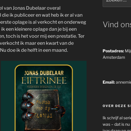
naar:
el van Jonas Dubelaar overal
el die ik publiceer en wat heb ik er al van
 eerste oplage is al verkocht en onderweg
Vind on
ik een kleinere oplage dan je bij een
n, toch is het voor mij een prestatie. Ter
, verkocht ik maar een kwart van de
. Nu doe ik de helft in een maand.
Postadres:
Mij
Amsterdam
Email:
annemi
OVER DEZE S
Ik schrijf al se
was – dat is nu 
jaar daarvan ge