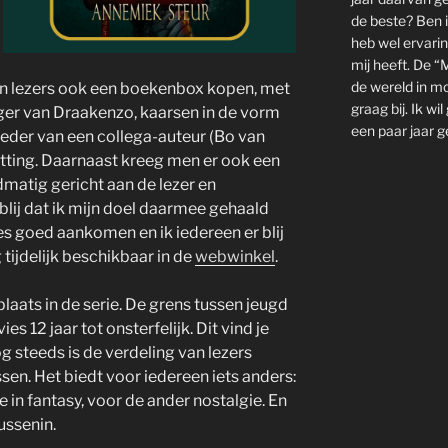
de beste? Ben i
heb wel ervarin
mij heeft. De “
de wereld in mo
n lezers ook een boekenbox kopen, met
graag bij. Ik wi
er van Draakenzo, kaarsen in de vorm
een paar jaar g
der van een collega-auteur (Bo van
ting. Daarnaast kreeg men er ook een
ndmatig gericht aan de lezer en
 blij dat ik mijn doel daarmee gehaald
es goed aankomen en ik iedereen er blij
tijdelijk beschikbaar in de
webwinkel
.
plaats in de serie. De grens tussen jeugd
ies 12 jaar tot onsterfelijk. Dit vind je
g steeds is de verdeling van lezers
sen. Het biedt voor iedereen iets anders:
e in fantasy, voor de ander nostalgie. En
ussenin.