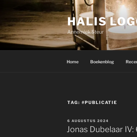
Ga
naar
HALIS LO
de
inhoud
Annemiek Steur
Home
Boekenblog
Rece
TAG:
#PUBLICATIE
GEPLAATST
6 AUGUSTUS 2024
OP
Jonas Dubelaar IV: