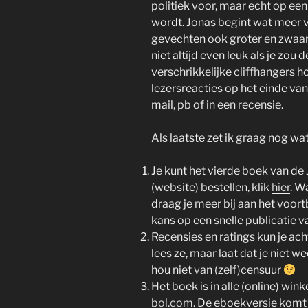
politiek voor, maar echt op een
wordt. Jonas begint wat meer v
gevechten ook groter en zwaard
niet altijd even leuk als je zou
verschrikkelijke cliffhangers 
lezersreacties op het einde van
mail, pb of in een recensie.
Als laatste zet ik graag nog wat
Je kunt het vierde boek van de 
(website) bestellen, klik
hier
. W
draag je meer bij aan het voort
kans op een snelle publicatie v
Recensies en ratings kun je ac
lees ze, maar laat dat je niet w
hou niet van (zelf)censuur
Het boek is in alle (online) win
bol.com
. De eboekversie komt