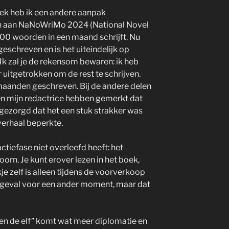
boek heb ik een andere aanpak
n aan NaNoWriMo 2024 (National Novel
000 woorden in een maand schrijft. Nu
eschreven en is het uiteindelijk op
 zal je de rekensom bewaren: ik heb
itgetrokken om de rest te schrijven.
 maanden geschreven. Bij de andere delen
Ik en mijn redactrice hebben gemerkt dat
t gezorgd dat het een stuk strakker was
 verhaal beperkte.
ctiefase niet overleefd heeft: het
rn. Je kunt erover lezen in het boek,
e zelf is alleen tijdens de voorverkoop
r geval voor een ander moment, maar dat
 en de elf” komt wat meer diplomatie en