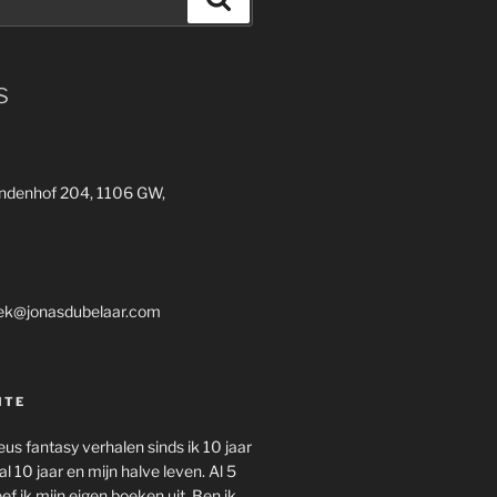
s
ndenhof 204, 1106 GW,
ek@jonasdubelaar.com
ITE
rieus fantasy verhalen sinds ik 10 jaar
al 10 jaar en mijn halve leven. Al 5
ef ik mijn eigen boeken uit. Ben ik