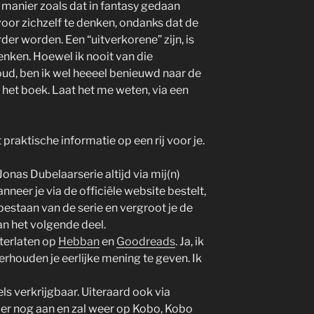
 manier zoals dat in fantasy gedaan
oor zichzelf te denken, ondanks dat de
er worden. Een “uitverkorene” zijn, is
 denken. Hoewel ik nooit van die
houd, ben ik wel heeeel benieuwd naar de
 het boek. Laat het me weten, via een
 praktische informatie op een rij voor je.
Jonas Dubelaarserie altijd via mij(n)
anneer je via de officiële website bestelt,
bestaan van de serie en vergroot je de
an het volgende deel.
hterlaten op
Hebban
en
Goodreads
. Ja, ik
eerhouden je eerlijke mening te geven. Ik
kels verkrijgbaar. Uiteraard ook via
 er nog aan en zal weer op Kobo, Kobo