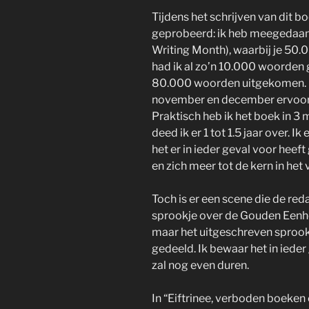
Tijdens het schrijven van dit 
geprobeerd: ik heb meegedaa
Writing Month), waarbij je 50.
had ik al zo’n 10.000 woorden g
80.000 woorden uitgekomen. Ik
november en december ervoor u
Praktisch heb ik het boek in 3
deed ik er 1 tot 1.5 jaar over. 
het er in ieder geval voor heef
en zich meer tot de kern in het
Toch is er een scene die de reda
sprookje over de Gouden Eenhoo
maar het uitgeschreven sprookj
gedeeld. Ik bewaar het in iede
zal nog even duren.
In “Eiftrinee, verboden boeken