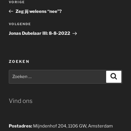
Vorig
VORIGE
navigatie
bericht
Zeg jij weleens “nee”?
Volgend
VOLGENDE
bericht
Jonas Dubelaar III: 8-8-2022
ZOEKEN
Zoeken
Zoeke
naar:
Vind ons
Postadres:
Mijndenhof 204, 1106 GW, Amsterdam