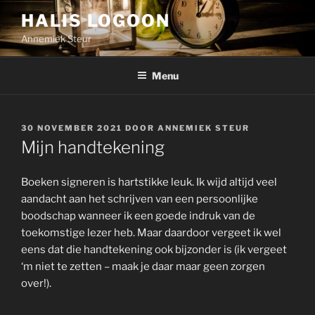
Ga
HALIS LOGOON
naar
Annemiek Steur
de
inhoud
Menu
GEPLAATST
30 NOVEMBER 2021
DOOR
ANNEMIEK STEUR
OP
Mijn handtekening
Boeken signeren is hartstikke leuk. Ik wijd altijd veel
aandacht aan het schrijven van een persoonlijke
boodschap wanneer ik een goede indruk van de
toekomstige lezer heb. Maar daardoor vergeet ik wel
eens dat die handtekening ook bijzonder is (ik vergeet
‘m niet te zetten – maak je daar maar geen zorgen
over!).