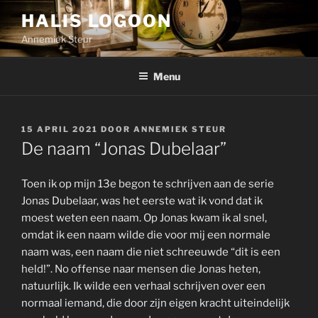
Ga
HALIS LOGOON
naar
Annemiek Steur
de
inhoud
Menu
GEPLAATST
15 APRIL 2021
DOOR
ANNEMIEK STEUR
OP
De naam “Jonas Dubelaar”
Toen ik op mijn 13e begon te schrijven aan de serie
Jonas Dubelaar, was het eerste wat ik vond dat ik
moest weten een naam. Op Jonas kwam ik al snel,
omdat ik een naam wilde die voor mij een normale
naam was, een naam die niet schreeuwde “dit is een
held!”. No offense naar mensen die Jonas heten,
natuurlijk. Ik wilde een verhaal schrijven over een
normaal iemand, die door zijn eigen kracht uiteindelijk