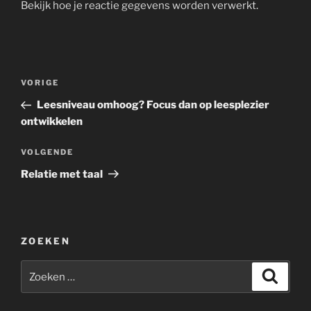
Bekijk hoe je reactie gegevens worden verwerkt
.
Bericht
Vorig
VORIGE
navigatie
bericht
Leesniveau omhoog? Focus dan op leesplezier
ontwikkelen
Volgend
VOLGENDE
bericht
Relatie met taal
ZOEKEN
Zoeken
Zoeke
naar: