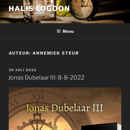
Ga
HALIS LOGOON
naar
Annemiek Steur
de
inhoud
Menu
AUTEUR:
ANNEMIEK STEUR
GEPLAATST
30 JULI 2022
OP
Jonas Dubelaar III: 8-8-2022