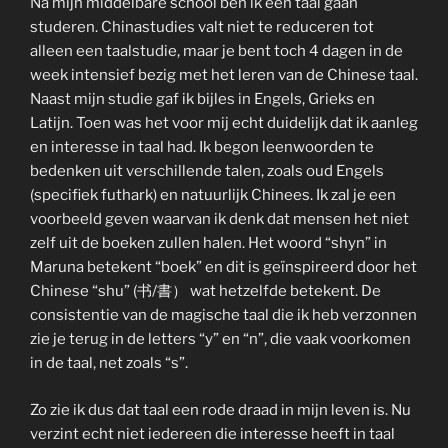
Na mijn middelbare school ben ik een taal gaan
studeren. Chinastudies valt niet te reduceren tot
alleen een taalstudie, maar je bent toch 4 dagen in de
week intensief bezig met het leren van de Chinese taal.
Naast mijn studie gaf ik bijles in Engels, Grieks en
Latijn. Toen was het voor mij echt duidelijk dat ik aanleg
en interesse in taal had. Ik begon leenwoorden te
bedenken uit verschillende talen, zoals oud Engels
(specifiek futhark) en natuurlijk Chinees. Ik zal je een
voorbeeld geven waarvan ik denk dat mensen het niet
zelf uit de boeken zullen halen. Het woord “shyn” in
Maruna betekent “boek” en dit is geïnspireerd door het
Chinese “shu” (书/書） wat hetzelfde betekent. De
consistentie van de magische taal die ik heb verzonnen
zie je terug in de letters “y” en “n”, die vaak voorkomen
in de taal, net zoals “s”.
Zo zie ik dus dat taal een rode draad in mijn leven is. Nu
verzint echt niet iedereen die interesse heeft in taal