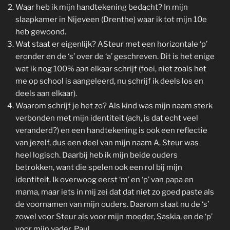
Waar heb ik mijn handtekening bedacht? In mijn
slaapkamer in Nijeveen (Drenthe) waar ik tot mijn 10e
heb gewoond.
Wat staat er eigenlijk? ASteur met een horizontale ‘p’
eronder en de ‘s’ over de ‘a’ geschreven. Dit is het enige
wat ik nog 100% aan elkaar schrijf (foei, niet zoals het
me op school is aangeleerd, nu schrijf ik deels los en
deels aan elkaar).
Waarom schrijf je het zo? Als kind was mijn naam sterk
verbonden met mijn identiteit (ach, is dat echt veel
veranderd?) en een handtekening is ook een reflectie
van jezelf, dus een deel van mijn naam A. Steur was
heel logisch. Daarbij heb ik mijn beide ouders
betrokken, want die spelen ook een rol bij mijn
identiteit. Ik overwoog eerst ‘m’ en ‘p’ van papa en
mama, maar iets in mij zei dat dat niet zo goed paste als
de voornamen van mijn ouders. Daarom staat nu de ‘s’
zowel voor Steur als voor mijn moeder, Saskia, en de ‘p’
voor mijn vader, Paul.