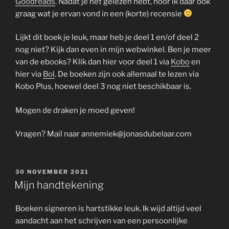
Goodreads
. Nadat je het gelezen hebt, hoor ik daar ook
graag wat je ervan vond in een (korte) recensie
Lijkt dit boek je leuk, maar heb je deel 1 en/of deel 2
nog niet? Kijk dan even in mijn webwinkel. Ben je meer
van de ebooks? Klik dan hier voor deel 1 via
Kobo
en
hier via
Bol
. De boeken zijn ook allemaal te lezen via
Kobo Plus, hoewel deel 3 nog niet beschikbaar is.
Mogen de draken je moed geven!
Vragen? Mail naar
annemiek@jonasdubelaar.com
GEPLAATST
30 NOVEMBER 2021
OP
Mijn handtekening
Boeken signeren is hartstikke leuk. Ik wijd altijd veel
aandacht aan het schrijven van een persoonlijke