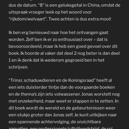
dus de datum. “8” is een geluksgetal in China, omdat de
uitspraak vroeger leek op het woord voor
“rijkdom/welvaart”. Twee achten is dus extra mooi!
Ik ben erg benieuwd naar hoe het ontvangen gaat
worden. Zelf ben ik er zo enthousiast over – dat is
bevooroordeeld, maar ik heb een goed gevoel over dit
boek. Ik hoorde al vaker dat deel 2 nog beter is dan deel
1 en ik denk dat ik wederom gegroeid ben in het
schrijven.
“Trinsr, schaduwdieren en de Koningsraad” heeft al
een iets duisterder tintje dan de voorgaande boeken
en de thema’s zijn iets volwassener. Jonas worstelt nog
met onzekerheid, maar weet er stappen in te zetten. In
dit boek wordt de wereld en de gebeurtenissen weer
een stukje groter dan Jonas zelf. Je kunt uitkijken naar
een spannende achtervolging, de onzichtbare
aanvallen, een professionele luftrillwedstrijd, de rol