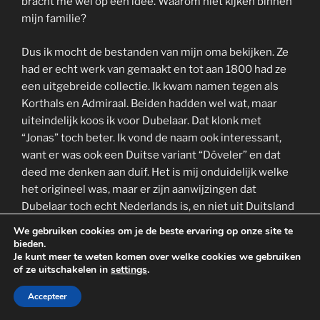
bracht me wel op een idee. Waarom niet kijken binnen
mijn familie?
Dus ik mocht de bestanden van mijn oma bekijken. Ze
had er echt werk van gemaakt en tot aan 1800 had ze
een uitgebreide collectie. Ik kwam namen tegen als
Korthals en Admiraal. Beiden hadden wel wat, maar
uiteindelijk koos ik voor Dubelaar. Dat klonk met
“Jonas” toch beter. Ik vond de naam ook interessant,
want er was ook een Duitse variant “Döveler” en dat
deed me denken aan duif. Het is mij onduidelijk welke
het origineel was, maar er zijn aanwijzingen dat
Dubelaar toch echt Nederlands is, en niet uit Duitsland
is overgewaaid. Kijk, daar had ik dus mijn naam: echt
We gebruiken cookies om je de beste ervaring op onze site te
Nederlands, maar niet veelvoorkomend.
bieden.
Je kunt meer te weten komen over welke cookies we gebruiken
of ze uitschakelen in
settings
.
Steur en Dubelaar
Accepteer
NL